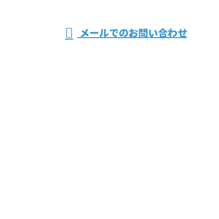
受付／8：00～18：00
メールでのお問い合わせ
工事(屋根塗装・外壁塗装)業者なら川越
市の合同会社ビサイホーム
ホーム
業務案内
施工実績
採用情報
会社概要
ブログ
サイトマップ
お問い合わせ