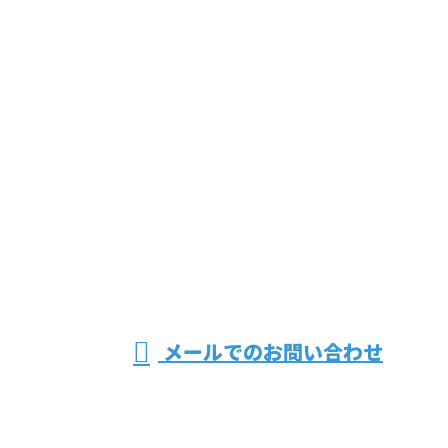
お問い合わせ
お電話でのお問い合わせ
049-215-4622
埼玉県で塗装
受付／8：00～18：00
メールでのお問い合わせ
工事(屋根塗装・外壁塗装)業者なら川越